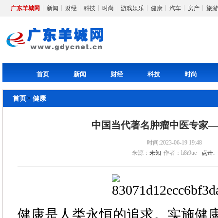
广东羊城网
新闻
财经
科技
时尚
游戏娱乐
健康
汽车
房产
旅游
首页
新闻
财经
科技
时尚
>
首页
健康
中国当代著名肿瘤中医专家
时间:2023-06-19 19:48
来源：
未知
作者：li8i9ue
点击:
健康是人类永恒的追求。实施健