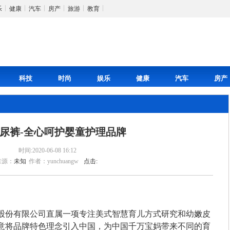
乐
健康
汽车
房产
旅游
教育
科技
时尚
娱乐
健康
汽车
房产
尿裤-全心呵护婴童护理品牌
时间:2020-06-08 16:12
来源：
未知
作者：yunchuangw
点击:
股份有限公司直属一项专注美式智慧育儿方式研究和幼嫩皮
意将品牌特色理念引入中国，为中国千万宝妈带来不同的育