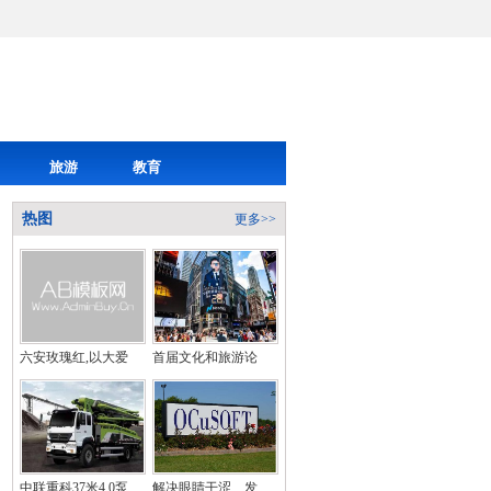
旅游
教育
热图
更多>>
六安玫瑰红,以大爱
首届文化和旅游论
中联重科37米4.0泵
解决眼睛干涩、发