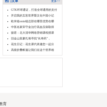
热门文章
更多>>
GTK环球通证，打造全球通用的支付
开启我的五彩世界暨文化中国小记
欧米链omin链总部在哪里优势在哪
中医名家宋守金治疗高血压病取得
骏君：北大清华网络营销课程授课
旧金山富豪扎堆寻找“长寿药”，
花生日记：花生课代表邀您一起分
高级折叠帐篷让我们在这个世界相
教育