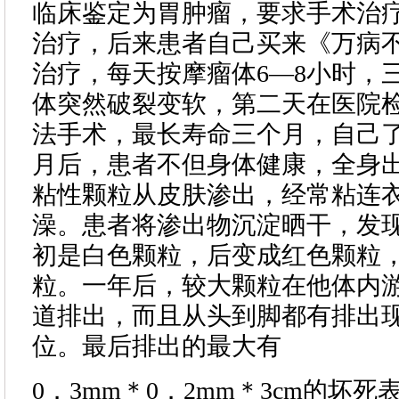
临床鉴定为胃肿瘤，要求手术治
治疗，后来患者自己买来《万病
治疗，每天按摩瘤体6—8小时，
体突然破裂变软，第二天在医院
法手术，最长寿命三个月，自己
月后，患者不但身体健康，全身
粘性颗粒从皮肤渗出，经常粘连
澡。患者将渗出物沉淀晒干，发
初是白色颗粒，后变成红色颗粒
粒。一年后，较大颗粒在他体内
道排出，而且从头到脚都有排出
位。最后排出的最大有
0．3mm＊0．2mm＊3cm的坏