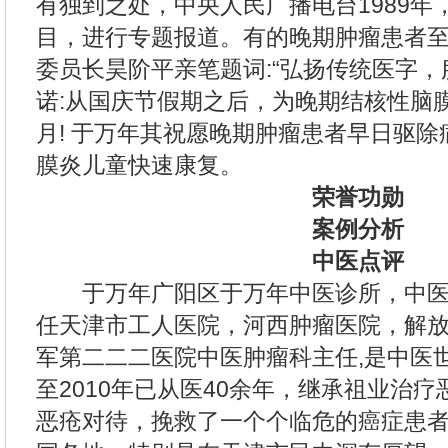
有独到之处，中央人民广播电台1989年
目，进行专题报道。有的晚期肿瘤患者
委员长昊阶平亲笔题词:“弘扬传统医字，
诺:从国庆节假期之后，为晚期结核性脑
月! 于万年其祝愿晚期肿瘤患者早日驱
膜炎儿童快速康复。
荣誉功勋
案例分析
中医点评
于万年广阳区于万年中医诊所，中医
任天津市工人医院，河西肿瘤医院，解
军第二二二医院中医肿瘤科主任,是中医
至2010年已从医40余年，继承祖业治
恶疮对待，挽救了一个个临危的癌症患