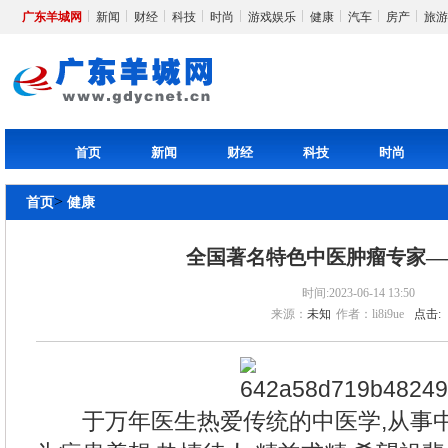
广东羊城网
新闻
财经
科技
时尚
游戏娱乐
健康
汽车
房产
旅游
首页
新闻
财经
科技
时尚
>
首页
健康
全国著名特色中医肿瘤专家—
时间:2023-06-14 13:50
来源：
未知
作者：li8i9ue
点击:
于万年医生热爱传统的中医学,从事中医