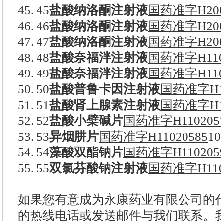
45. 45
盐酸纳洛酮注射液
国药准字H200
46. 46
盐酸纳洛酮注射液
国药准字H200
47. 47
盐酸纳洛酮注射液
国药准字H200
48. 48
盐酸奈福泮注射液
国药准字H110
49. 49
盐酸奈福泮注射液
国药准字H110
50. 50
盐酸普鲁卡因注射液
国药准字H11
51. 51
盐酸肾上腺素注射液
国药准字H11
52. 52
盐酸小檗碱片
国药准字H110205
53. 53
异烟肼片
国药准字H11020585
1
54. 54
藻酸双酯钠片
国药准字H110205
55. 55
双氯芬酸钠注射液
国药准字H110
如果您有意成为永康药业有限公司的
的热线电话或发送邮件与我们联系。