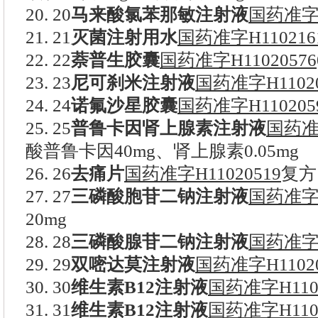
20. 20
马来酸氯苯那敏注射液
国药准字H
21. 21
灭菌注射用水
国药准字H110216
22. 22
萘普生胶囊
国药准字H11020576
23. 23
尼可刹米注射液
国药准字H11020
24. 24
诺氟沙星胶囊
国药准字H110205
25. 25
普鲁卡因肾上腺素注射液
国药准字
酸普鲁卡因40mg、肾上腺素0.05mg
26. 26
去痛片
国药准字H11020519
复方
27. 27
三磷酸胞苷二钠注射液
国药准字H
20mg
28. 28
三磷酸腺苷二钠注射液
国药准字H
29. 29
双嘧达莫注射液
国药准字H11020
30. 30
维生素B12注射液
国药准字H1102
31. 31
维生素B12注射液
国药准字H1102