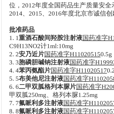
位，2012年度全国药品生产质量安全示
2014、2015、2016年度北京市诚
批准药品
1. 1
重酒石酸间羟胺注射液
国药准字H11
C9H13NO2计1ml:10mg
2. 2
安乃近片
国药准字H11020515
0.5g
3. 3
胞磷胆碱钠注射液
国药准字H19993
4. 4
苯丙氨酯片
国药准字H11020517
0.
5. 5
布美他尼注射液
国药准字H110205
6. 6
二甲双胍格列本脲片
国药准字H200
甲双胍250mg、格列本脲1.25mg
7. 7
氟哌利多注射液
国药准字H110205
8. 8
氟哌利多注射液
国药准字H110205