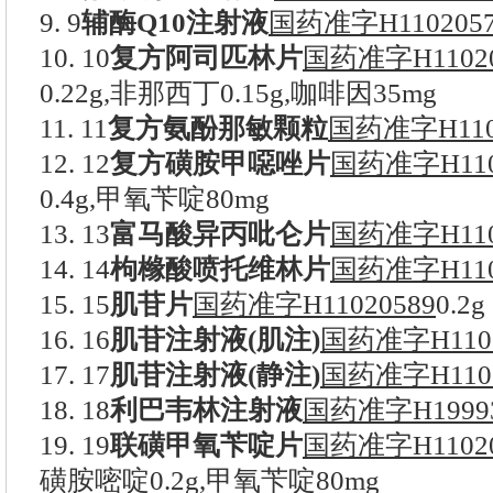
9. 9
辅酶Q10注射液
国药准字H1102057
10. 10
复方阿司匹林片
国药准字H11020
0.22g,非那西丁0.15g,咖啡因35mg
11. 11
复方氨酚那敏颗粒
国药准字H110
12. 12
复方磺胺甲噁唑片
国药准字H110
0.4g,甲氧苄啶80mg
13. 13
富马酸异丙吡仑片
国药准字H110
14. 14
枸橼酸喷托维林片
国药准字H110
15. 15
肌苷片
国药准字H11020589
0.2g
16. 16
肌苷注射液(肌注)
国药准字H1102
17. 17
肌苷注射液(静注)
国药准字H1102
18. 18
利巴韦林注射液
国药准字H19993
19. 19
联磺甲氧苄啶片
国药准字H11020
磺胺嘧啶0.2g,甲氧苄啶80mg