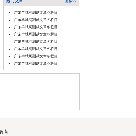
热门文章
更多>>
广东羊城网测试文章各栏目
广东羊城网测试文章各栏目
广东羊城网测试文章各栏目
广东羊城网测试文章各栏目
广东羊城网测试文章各栏目
广东羊城网测试文章各栏目
广东羊城网测试文章各栏目
广东羊城网测试文章各栏目
教育