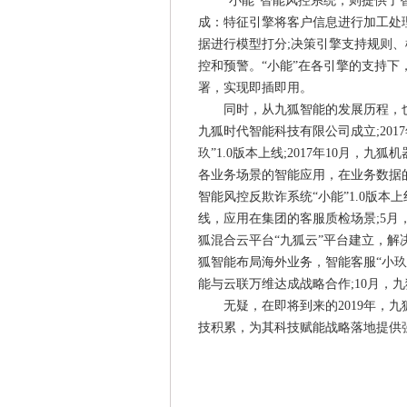
“小能”智能风控系统，则提供了智
成：特征引擎将客户信息进行加工处
据进行模型打分;决策引擎支持规则
控和预警。“小能”在各引擎的支持
署，实现即插即用。
同时，从九狐智能的发展历程，也可
九狐时代智能科技有限公司成立;201
玖”1.0版本上线;2017年10月，
各业务场景的智能应用，在业务数据的
智能风控反欺诈系统“小能”1.0版本
线，应用在集团的客服质检场景;5月，
狐混合云平台“九狐云”平台建立，解
狐智能布局海外业务，智能客服“小玖
能与云联万维达成战略合作;10月，九狐
无疑，在即将到来的2019年，九
技积累，为其科技赋能战略落地提供