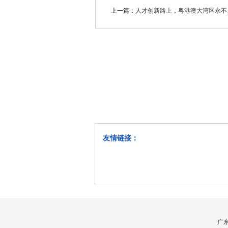
上一篇：
人才创新路上，粤港澳大湾区永不
友情链接：
广