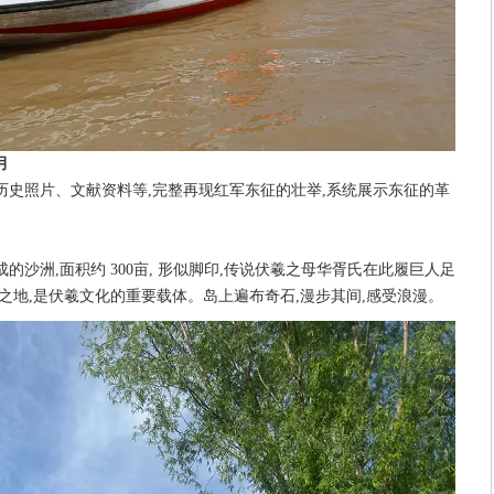
月
历史照片、文献资料等,完整再现红军东征的壮举,系统展示东征的革
沙洲,面积约 300亩, 形似脚印,传说伏羲之母华胥氏在此履巨人足
之地,是伏羲文化的重要载体。岛上遍布奇石,漫步其间,感受浪漫。