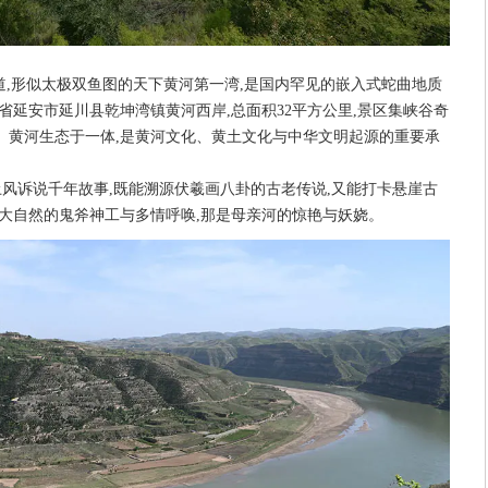
道,形似太极双鱼图的天下黄河第一湾,是国内罕见的嵌入式蛇曲地质
省延安市延川县乾坤湾镇黄河西岸,总面积32平方公里,景区集峡谷奇
、黄河生态于一体,是黄河文化、黄土文化与中华文明起源的重要承
土风诉说千年故事,既能溯源伏羲画八卦的古老传说,又能打卡悬崖古
受大自然的鬼斧神工与多情呼唤,那是母亲河的惊艳与妖娆。