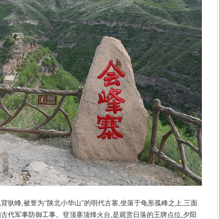
背驮峰,被誉为“陕北小华山”的明代古寨,坐落于龟形孤峰之上,三面
的古代军事防御工事。登顶寨顶烽火台,是观赏日落的王牌点位,夕阳