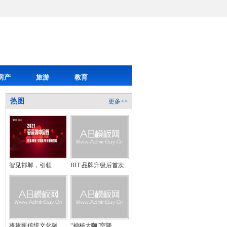
房产
旅游
教育
热图
更多>>
智见邯郸，引领
BIT 品牌升级后首次
将建瓯传统文化融
“神秘大咖”空降