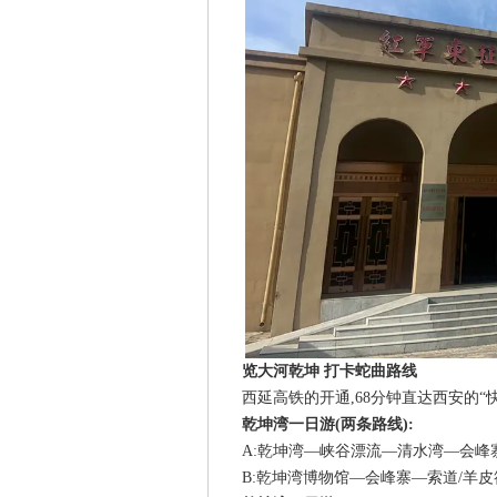
览大河乾坤 打卡蛇曲路线
西延高铁的开通,68分钟直达西安的“
乾坤湾一日游(两条路线):
A:乾坤湾—峡谷漂流—清水湾—会峰
B:乾坤湾博物馆—会峰寨—索道/羊