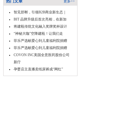
热门文章
更多>>
智见邯郸，引领B2B商业新生态｜
BIT 品牌升级后首次亮相，在新加
将建瓯传统文化融入奖牌奖杯设计
“神秘大咖”空降建瓯！让我们走
菲乐严选献爱心到儿童福利院捐赠
菲乐严选献爱心到儿童福利院捐赠
COVON INC美国全意医药股份公司
新疗
孕婴店主直播卖纸尿裤成“网红”