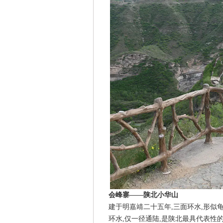
会峰寨——陕北小华山
建于明嘉靖二十五年,三面环水,形似龟
环水,仅一径通陆,是陕北最具代表性