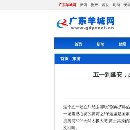
广东羊城网
新闻
财经
科技
时尚
游
首页
新闻
财经
>
首页
旅游
五一到延安，
这个五一还在纠结去哪玩?别再挤爆热
一场震撼心灵的黄河之约!这里是国家
拥黄河320°天然太极大湾,黄土高
文回响。