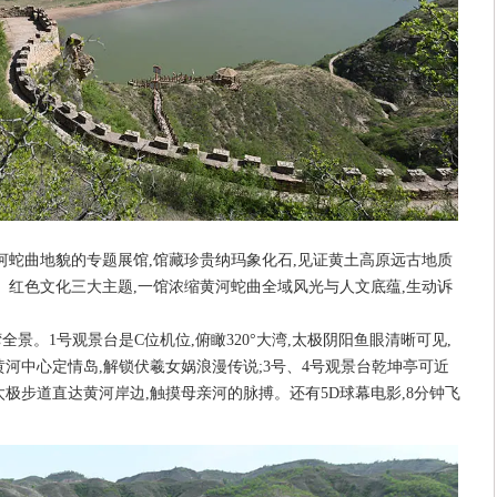
河蛇曲地貌的专题展馆,馆藏珍贵纳玛象化石,见证黄土高原远古地质
、红色文化三大主题,一馆浓缩黄河蛇曲全域风光与人文底蕴,生动诉
全景。1号观景台是C位机位,俯瞰320°大湾,太极阴阳鱼眼清晰可见,
黄河中心定情岛,解锁伏羲女娲浪漫传说;3号、4号观景台乾坤亭可近
太极步道直达黄河岸边,触摸母亲河的脉搏。还有5D球幕电影,8分钟飞