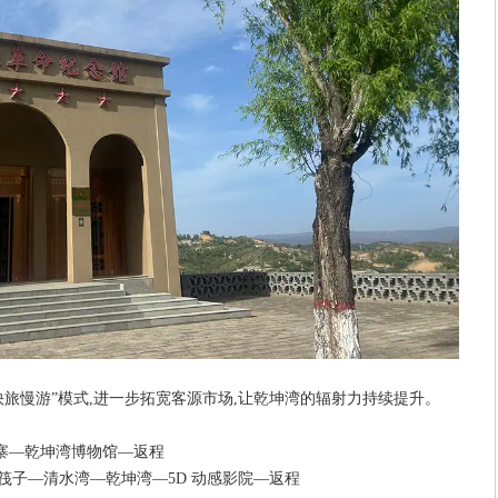
快旅慢游”模式,进一步拓宽客源市场,让乾坤湾的辐射力持续提升。
寨—乾坤湾博物馆—返程
皮筏子—清水湾—乾坤湾—5D 动感影院—返程