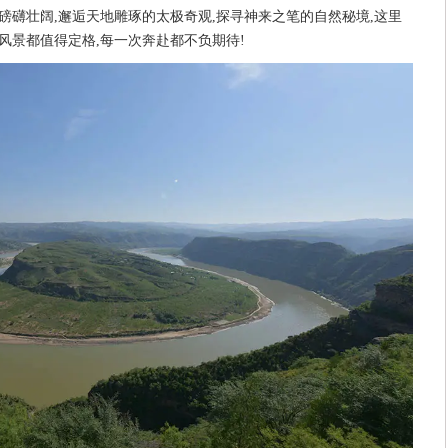
磅礴壮阔,邂逅天地雕琢的太极奇观,探寻神来之笔的自然秘境,这里
风景都值得定格,每一次奔赴都不负期待!