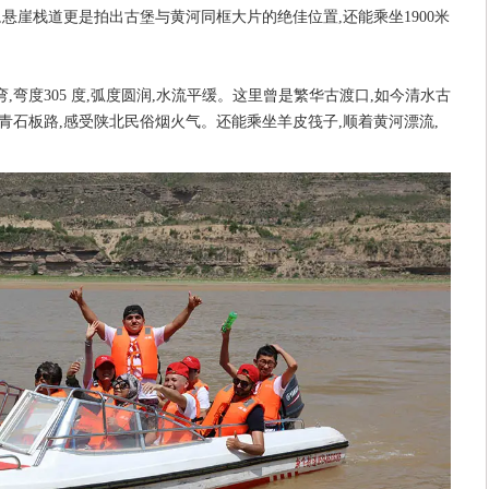
,悬崖栈道更是拍出古堡与黄河同框大片的绝佳位置,还能乘坐1900米
。
弯度305 度,弧度圆润,水流平缓。这里曾是繁华古渡口,如今清水古
青石板路,感受陕北民俗烟火气。还能乘坐羊皮筏子,顺着黄河漂流,