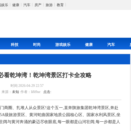
戏娱乐
健康
汽车
房产
旅游
教育
科技
时尚
游戏娱乐
健康
汽车
必看乾坤湾！乾坤湾景区打卡全攻略
时间:2026-04-29 22:57
来源：
未知
作者：li8i9ue
点击:
门商圈、扎堆人从众景区!这个五一,直奔陕旅集团乾坤湾景区,奔赴
5A级旅游景区、黄河蛇曲国家地质公园核心区、国家水利风景区,坐
原的壮阔与黄河奔涌的豪迈尽收眼底,每一眼都是山河壮阔,每一步都是人