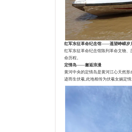
红军东征革命纪念馆——遥望峥嵘岁
红军东征革命纪念馆陈列革命文物、
命历程。
定情岛——邂逅浪漫
黄河中央的定情岛是黄河江心天然形成的
迹而生伏羲,此地相传为伏羲女娲定情