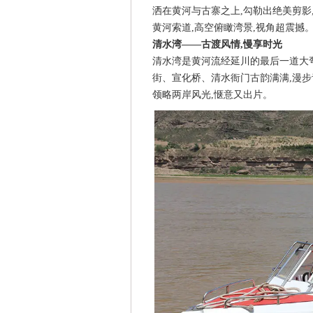
洒在黄河与古寨之上,勾勒出绝美剪影
黄河索道,高空俯瞰湾景,视角超震撼
清水湾——古渡风情,慢享时光
清水湾是黄河流经延川的最后一道大弯,
街、宣化桥、清水衙门古韵满满,漫步
领略两岸风光,惬意又出片。