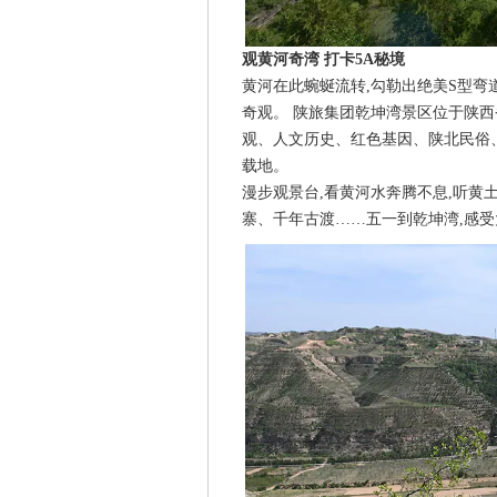
观黄河奇湾 打卡5A秘境
黄河在此蜿蜒流转,勾勒出绝美S型弯
奇观。 陕旅集团乾坤湾景区位于陕西
观、人文历史、红色基因、陕北民俗
载地。
漫步观景台,看黄河水奔腾不息,听黄
寨、千年古渡……五一到乾坤湾,感