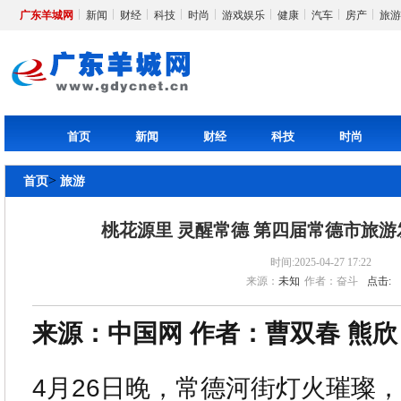
广东羊城网
新闻
财经
科技
时尚
游戏娱乐
健康
汽车
房产
旅游
首页
新闻
财经
科技
时尚
>
首页
旅游
桃花源里 灵醒常德 第四届常德市旅
时间:2025-04-27 17:22
来源：
未知
作者：奋斗
点击:
来源：中国网 作者：曹双春 熊欣
4月26日晚，常德河街灯火璀璨，