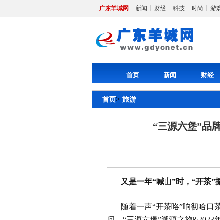
广东羊城网
新闻
财经
科技
时尚
游
首页
新闻
财经
>
首页
旅游
“三源六堡”品
又是一年“喊山”时，“开茶”
随着一声“开茶咯”响彻哈口
问，“三源六堡”溯源之旅&202