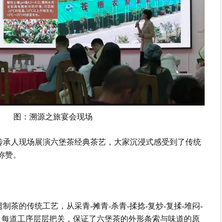
图：溯源之旅宴会现场
传承人现场展演六堡茶经典茶艺，大家沉浸式感受到了传统
称赞。
茶的传统工艺，从采青-摊青-杀青-揉捻-复炒-复揉-堆闷-
陈化，每道工序层层把关，保证了六堡茶的外形条索与味道的原