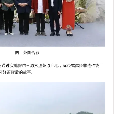
图：茶园合影
宾通过实地探访三源六堡茶原产地，沉浸式体验非遗传统工
杯好茶背后的故事。