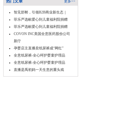
热门文章
更多>>
智见邯郸，引领B2B商业新生态｜
菲乐严选献爱心到儿童福利院捐赠
菲乐严选献爱心到儿童福利院捐赠
COVON INC美国全意医药股份公司
新疗
孕婴店主直播卖纸尿裤成“网红”
全意纸尿裤-全心呵护婴童护理品
全意纸尿裤-全心呵护婴童护理品
直播是禹初妈一天生意的重头戏