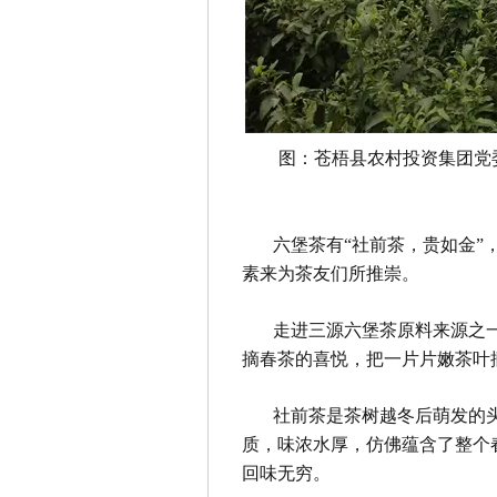
图：苍梧县农村投资集团党
六堡茶有“社前茶，贵如金”
素来为茶友们所推崇。
走进三源六堡茶原料来源之
摘春茶的喜悦，把一片片嫩茶叶
社前茶是茶树越冬后萌发的
质，味浓水厚，仿佛蕴含了整个
回味无穷。