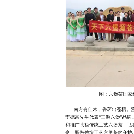
图：六堡茶国家
南方有佳木，香茗出苍梧。
李德富先生代表“三源六堡”品牌
和推广苍梧传统工艺六堡茶，弘
念，既做传统工艺六堡茶的守护