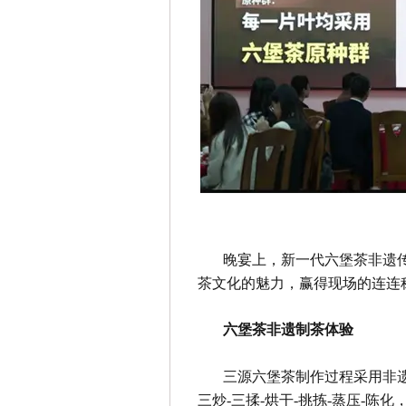
晚宴上，新一代六堡茶非遗
茶文化的魅力，赢得现场的连连
六堡茶非遗制茶体验
三源六堡茶制作过程采用非遗制
三炒-三揉-烘干-挑拣-蒸压-