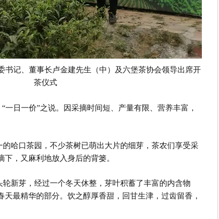
委书记、董事长卢金建先生（中）及六堡茶协会领导出席开
茶仪式
，“一日一价”之说。因采摘时间短、产量有限、营养丰富，
一的哈口茶园，不少茶树已萌出大片的细芽，茶农们享受采
摘下，又麻利地放入身后的背篓。
头轮新芽，经过一个冬天休整，芽叶积蓄了丰富的内含物
春天最精华的部分。饮之醇厚香甜，回甘生津，过齿留香，