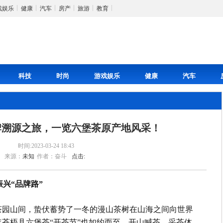
戏娱乐
健康
汽车
房产
旅游
教育
科技
时尚
游戏娱乐
健康
汽车
牌溯源之旅，一览六堡茶原产地风采！
时间:2023-03-24 18:43
来源：
未知
作者：奋斗
点击:
振兴“品牌路”
茶园山间，蛰伏蓄势了一冬的漫山茶树在山海之间向世界
3年苍梧县六堡茶“开茶节”也如约而至。开山喊茶、采茶体