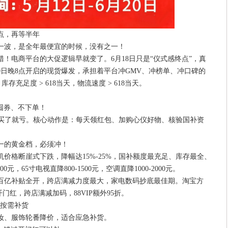
点，再等半年
那一波，是全年最便宜的时候，没有之一！
特错！电商平台的大促逻辑早就变了。6月18日只是“仪式感终点”，真
0日晚8点开启的现货爆发，承担着平台冲GMV、冲榜单、冲口碑的
库存充足度 > 618当天，物流速度 > 618当天。
只囤券、不下单！
，买了就亏。核心动作是：每天领红包、加购心仪好物、核验国补资
全年唯一的黄金档，必须冲！
价格断崖式下跌，降幅达15%-25%，国补额度最充足、库存最全、
800元，65寸电视直降800-1500元，空调直降1000-2000元。
，百亿补贴全开，跨店满减力度最大，家电数码抄底最佳期。淘宝方
货开门红，跨店满减加码，88VIP额外95折。
，按需补货
妆、服饰轮番降价，适合应急补货。