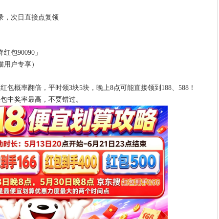
」
录，次日直接点复领
红包90090」
天猫用户专享）
包概率翻倍，平时领3块5块，晚上8点可能直接领到188、588！
日红包中奖率最高，不要错过。