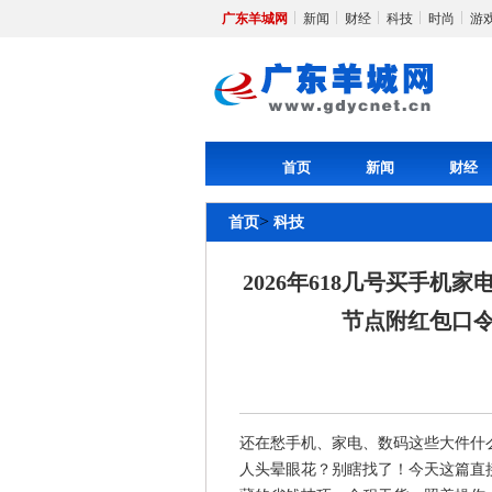
广东羊城网
新闻
财经
科技
时尚
游
首页
新闻
财经
>
首页
科技
2026年618几号买手机
节点附红包口
还在愁手机、家电、数码这些大件什
人头晕眼花？别瞎找了！今天这篇直