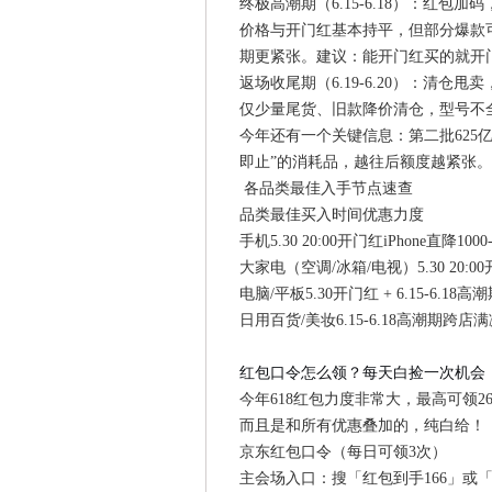
终极高潮期（6.15-6.18）：红包
价格与开门红基本持平，但部分爆款可
期更紧张。建议：能开门红买的就开门
返场收尾期（6.19-6.20）：清仓甩
仅少量尾货、旧款降价清仓，型号不
今年还有一个关键信息：第二批625
即止”的消耗品，越往后额度越紧张。
各品类最佳入手节点速查
品类最佳买入时间优惠力度
手机5.30 20:00开门红iPhone直降1
大家电（空调/冰箱/电视）5.30 20:0
电脑/平板5.30开门红 + 6.15-6.1
日用百货/美妆6.15-6.18高潮期跨
红包口令怎么领？每天白捡一次机会
今年618红包力度非常大，最高可领2
而且是和所有优惠叠加的，纯白给！
京东红包口令（每日可领3次）
主会场入口：搜「红包到手166」或「