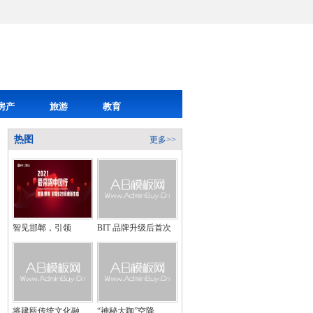
房产
旅游
教育
热图
更多>>
智见邯郸，引领
BIT 品牌升级后首次
将建瓯传统文化融
“神秘大咖”空降