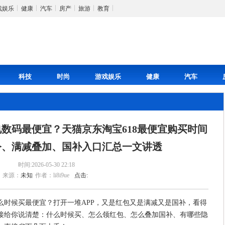
戏娱乐
健康
汽车
房产
旅游
教育
科技
时尚
游戏娱乐
健康
汽车
家电数码最便宜？天猫京东淘宝618最便宜购买时间
令、满减叠加、国补入口汇总一文讲透
时间:2026-05-30 22:18
来源：
未知
作者：li8i9ue
点击:
么时候买最便宜？打开一堆APP，又是红包又是满减又是国补，看得
接给你说清楚：什么时候买、怎么领红包、怎么叠加国补、有哪些隐