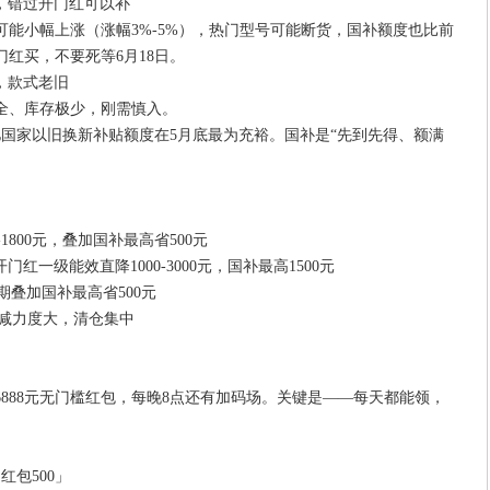
加码，错过开门红可以补
能小幅上涨（涨幅3%-5%），热门型号可能断货，国补额度也比前
红买，不要死等6月18日。
卖，款式老旧
全、库存极少，刚需慎入。
亿国家以旧换新补贴额度在5月底最为充裕。国补是“先到先得、额满
000-1800元，叠加国补最高省500元
0开门红一级能效直降1000-3000元，国补最高1500元
8高潮期叠加国补最高省500元
店满减力度大，清仓集中
6888元无门槛红包，每晚8点还有加码场。关键是——每天都能领，
红包500」