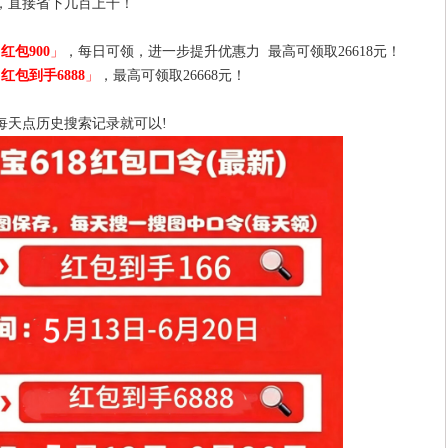
，直接省下几百上千！
「
红包900
」
，每日可领，进一步提升优惠力 最高可领取26618元！
「
红包到手6888
」
，最高可领取26668元！
后每天点历史搜索记录就可以!