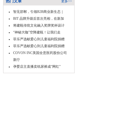
热门文章
更多>>
智见邯郸，引领B2B商业新生态｜
BIT 品牌升级后首次亮相，在新加
将建瓯传统文化融入奖牌奖杯设计
“神秘大咖”空降建瓯！让我们走
菲乐严选献爱心到儿童福利院捐赠
菲乐严选献爱心到儿童福利院捐赠
COVON INC美国全意医药股份公司
新疗
孕婴店主直播卖纸尿裤成“网红”