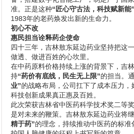
准。正是这种
“匠心守古法，科技赋新能
1983年的老药焕发出新的生命力。
初心不改
惠民担当诠释药企使命
四十三年，吉林敖东延边药业坚持把这
做透、做进百姓的心坎里。
在中药原料价格持续上涨的背景下，吉
持
“药价有底线，民生无上限”
的担当。
业”
的战略布局，公司扛下了成本压力，
科技创新成果真正惠及百姓。
此次荣获吉林省中医药科学技术奖二等
是对未来的鞭策。吉林敖东延边药业将
精于药”
的理念，持续推动中医药的标准
护国人脑健康的征程上书写新的篇章。