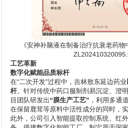
《安神补脑液在制备治疗抗衰老药物
ZL202410320095.
工艺革新
数字化赋能品质标杆
在“二次开发”过程中，吉林敖东延边药业
杆
。针对传统中药口服制剂易沉淀、澄
目团队研发出
“膜生产工艺”
，利用多通
在保留鹿茸等原料中活性成分的同时，
此外，公司引入智能提取控制系统、红
备，搭建数字化智能工厂，制定严于国