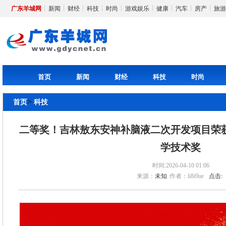
广东羊城网
新闻
财经
科技
时尚
游戏娱乐
健康
汽车
房产
旅游
首页
新闻
财经
科技
时尚
>
首页
科技
二等奖！吉林敖东安神补脑液二次开发项目荣获
学技术奖
时间:2026-04-10 01:06
来源：
未知
作者：li8i9ue
点击: