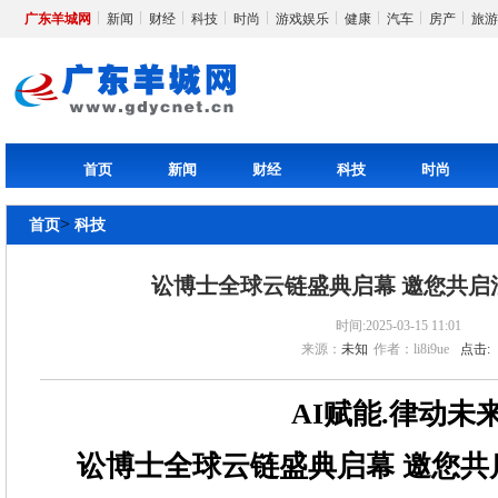
广东羊城网
新闻
财经
科技
时尚
游戏娱乐
健康
汽车
房产
旅游
首页
新闻
财经
科技
时尚
>
首页
科技
讼博士全球云链盛典启幕 邀您共启
时间:2025-03-15 11:01
来源：
未知
作者：li8i9ue
点击:
AI
赋能.律动未
讼博士全球云链盛典
启幕
邀您共