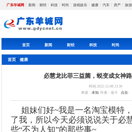
广东羊城网
新闻
财经
科技
时尚
游戏娱乐
健康
汽车
房产
旅游
首页
新闻
财经
科技
时尚
>
首页
健康
必慧龙比菲三益菌，蜕变成女神
时间:2022-12-08 23:39
来源：
未知
作者：奋斗
点击:
姐妹们好~我是一名淘宝模特
了我，所以今天必须说说关于必
些“不为人知”的那些事~