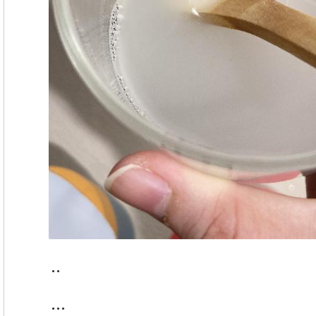
..
...