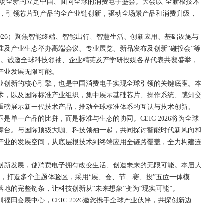
一场全新的立足中国、面向全球的消费电子盛会。大会以“全新根技术
引，引领芯片到产品的全产业链创新，驱动全场景产品和消费升级，
C 2026）聚焦智能终端、智能出行、智慧生活、创新应用、基础设施与
准及产业生态举办高端会议、专业展览、新品发布及创新“碰投会”等
参展。诚邀全球科技领袖、企业精英及产学研投媒各界代表共襄盛举，
产业发展无限可能。
业创新的核心引擎，也是中国消费电子实现全球引领的关键底座。本
术，以及国际标准产业组织，集中展示基础芯片、操作系统、感知交
重磅展示新一代技术产品，推动全球标准体系的互认与技术创新。
是单一产品的比拼，而是标准与生态的协同。CEIC 2026将为全球
舞台。与国际顶级大咖、科技领袖一起，共同探讨智能时代新风向和
产业的发展空间，从底层根技术到终端应用全链路覆盖，全力构建连
创新发展，使消费电子拥有改变生活、创造未来的无限可能。本届大
心，打造多个主题体验区，采用“展、会、节、赛、投”五位一体模
地的完整链条，让科技创新从“未来想象”变为“现实可能”。
4 日，深圳福田会展中心，CEIC 2026邀您携手全球产业伙伴，共探创新边
。