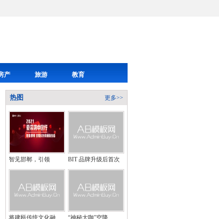
房产
旅游
教育
热图
更多>>
智见邯郸，引领
BIT 品牌升级后首次
将建瓯传统文化融
“神秘大咖”空降