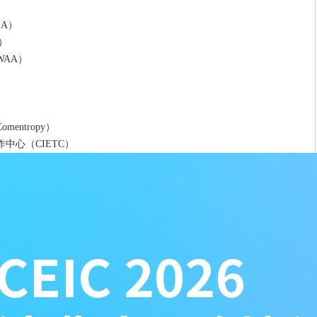
A）
）
AA）
）
ntropy）
中心（CIETC）