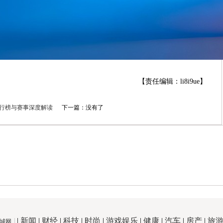
【责任编辑：li8i9ue】
排行榜与赛事深度解读
下一篇：没有了
|
新闻
|
财经
|
科技
|
时尚
|
游戏娱乐
|
健康
|
汽车
|
房产
|
旅
城网