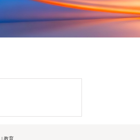
游
|
教育