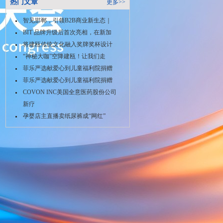
热门文章
更多>>
智见邯郸，引领B2B商业新生态｜
BIT 品牌升级后首次亮相，在新加
将建瓯传统文化融入奖牌奖杯设计
“神秘大咖”空降建瓯！让我们走
菲乐严选献爱心到儿童福利院捐赠
菲乐严选献爱心到儿童福利院捐赠
COVON INC美国全意医药股份公司
新疗
孕婴店主直播卖纸尿裤成“网红”