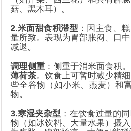
菇、黑木耳）。
2.米面甜食积滞型
：因主食、糕
量所致。表现为胃部胀闷、口中
减退。
调理侧重
：侧重于消米面食积。
薄荷茶
。饮食上可暂时减少精细
些全谷物（如小米、燕麦）和富
物。
3.寒湿夹杂型
：在饮食过量的同
物（如冰饮料、大量水果）摄入