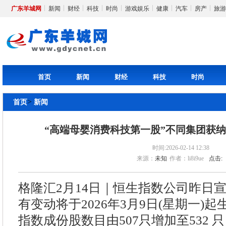
广东羊城网
新闻
财经
科技
时尚
游戏娱乐
健康
汽车
房产
旅游
首页
新闻
财经
科技
时尚
>
首页
新闻
“高端母婴消费科技第一股”不同集团获
时间:2026-02-14 12:38
来源：
未知
作者：li8i9ue
点击:
格隆汇2月14日｜恒生指数公司昨日
有变动将于2026年3月9日(星期一)
指数成份股数目由507只增加至532