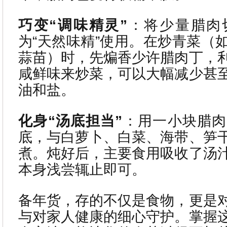
巧变“调味精灵”
：将少量腊肉
为“天然味精”使用。在炒青菜（
蒜苗）时，先煸香少许腊肉丁，
咸鲜味来炒菜，可以大幅减少甚
油和盐。
化身“汤底担当”
：用一小块腊肉
底，与白萝卜、白菜、海带、笋
煮。炖好后，主要食用吸收了汤
本身浅尝辄止即可。
备年货，存的不仅是食物，更是
与对家人健康的细心守护。掌握