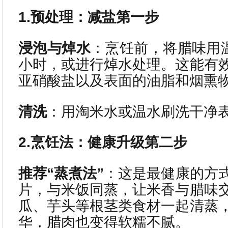
1.预处理：减盐第一步
浸泡与焯水
：烹饪前，将腊味用温
小时，或进行焯水处理。这能有
亚硝酸盐以及表面的油脂和烟熏
清洗
：用淘米水或温水刷洗干净
2.烹饪法：健康升级第二步
推荐“蒸煮法”
：这是最健康的方
片，与米饭同蒸，让米香与腊味
瓜、芋头等根茎类食材一起清蒸
华，腊肉也变得软糯不腻。