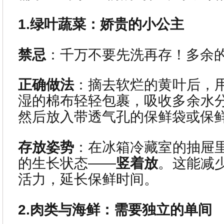
1.绿叶蔬菜：娇贵的小公主
禁忌
：千万不要先洗再存！多余
正确做法
：摘去软烂的黄叶后，
湿的棉布轻轻包裹，吸收多余水
然后放入带透气孔的保鲜袋或保
存放姿势
：在冰箱冷藏室的抽屉
的生长状态——
竖着放
。这能减
活力，延长保鲜时间。
2.肉类与海鲜：需要独立的单间