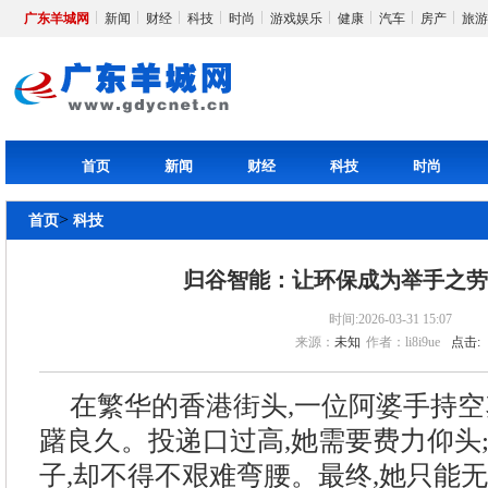
广东羊城网
新闻
财经
科技
时尚
游戏娱乐
健康
汽车
房产
旅游
首页
新闻
财经
科技
时尚
>
首页
科技
归谷智能：让环保成为举手之
时间:2026-03-31 15:07
来源：
未知
作者：li8i9ue
点击:
在繁华的香港街头,一位阿婆手持空
躇良久。投递口过高,她需要费力仰头
子,却不得不艰难弯腰。最终,她只能