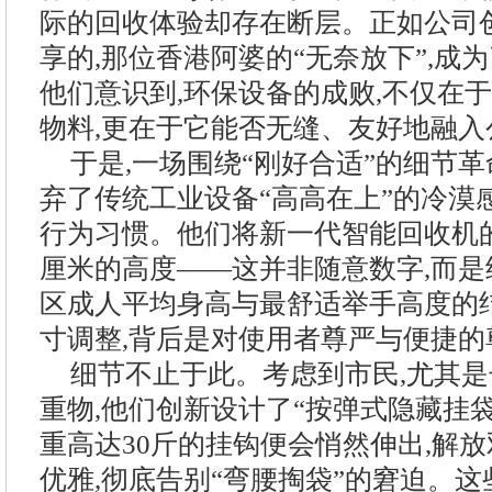
际的回收体验却存在断层。正如公司
享的,那位香港阿婆的“无奈放下”,成
他们意识到,环保设备的成败,不仅在
物料,更在于它能否无缝、友好地融
于是,一场围绕“刚好合适”的细节
弃了传统工业设备“高高在上”的冷漠
行为习惯。他们将新一代智能回收机的
厘米的高度——这并非随意数字,而是
区成人平均身高与最舒适举手高度的
寸调整,背后是对使用者尊严与便捷的
细节不止于此。考虑到市民,尤其是
重物,他们创新设计了“按弹式隐藏挂袋
重高达30斤的挂钩便会悄然伸出,解放
优雅,彻底告别“弯腰掏袋”的窘迫。这