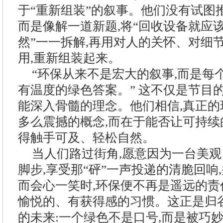
于“重新组装”的叙事。他们没有试图
而是像解一道新题,将“回收设备就应该
然”一一拆解,再用对人的关怀、对细
用,重新组装起来。
“环保从来不是宏大的叙事,而是每
有温度的绿色答案。” 这不仅是节目
能深入骨髓的理念。他们相信,真正的
多么震撼的概念,而在于能否让可持续
得触手可及、轻松自然。
当人们路过街角,愿意因为一台美
脚步,享受那“砰”一声投递的清脆回响
而会心一笑时,环保便不再是遥远的责
愉悦的、有获得感的习惯。这正是归
的未来:一个绿色不是口号,而是被巧妙