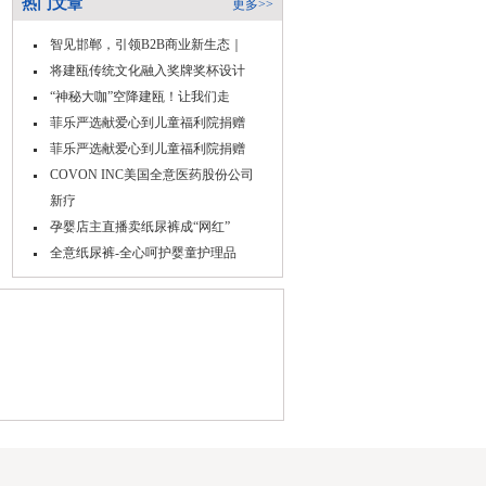
热门文章
更多>>
智见邯郸，引领B2B商业新生态｜
将建瓯传统文化融入奖牌奖杯设计
“神秘大咖”空降建瓯！让我们走
菲乐严选献爱心到儿童福利院捐赠
菲乐严选献爱心到儿童福利院捐赠
COVON INC美国全意医药股份公司
新疗
孕婴店主直播卖纸尿裤成“网红”
全意纸尿裤-全心呵护婴童护理品