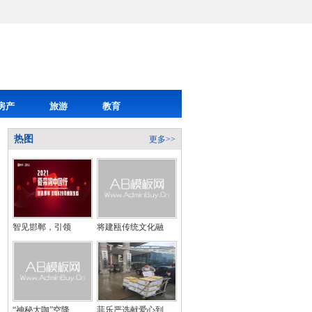
房产
旅游
教育
热图
更多>>
智见邯郸，引领
将建瓯传统文化融
“神秘大咖”空降
菲乐严选献爱心到