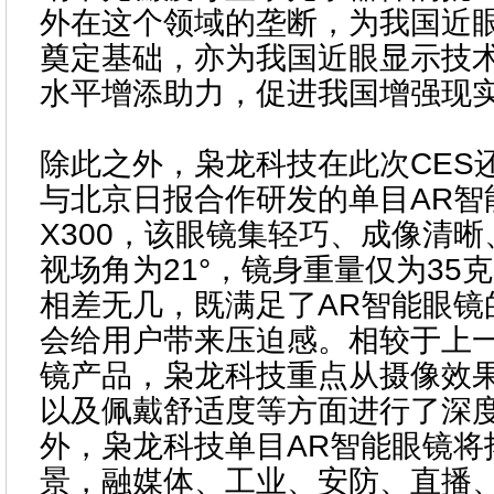
外在这个领域的垄断，为我国近
奠定基础，亦为我国近眼显示技
水平增添助力，促进我国增强现
除此之外，枭龙科技在此次CES
与北京日报合作研发的单目AR智能
X300，该眼镜集轻巧、成像清
视场角为21°，镜身重量仅为35
相差无几，既满足了AR智能眼镜
会给用户带来压迫感。相较于上一
镜产品，枭龙科技重点从摄像效
以及佩戴舒适度等方面进行了深
外，枭龙科技单目AR智能眼镜将
景，融媒体、工业、安防、直播