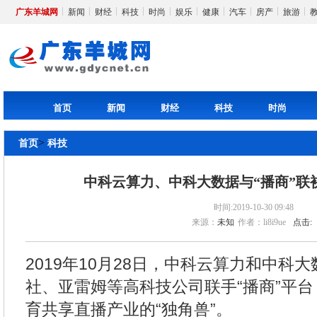
广东羊城网
新闻
财经
科技
时尚
娱乐
健康
汽车
房产
旅游
首页
新闻
财经
科技
时尚
>
首页
科技
中科云算力、中科大数据与“播商”联
时间:2019-10-30 09:48
来源：
未知
作者：li8i9ue
点击:
2019年10月28日，中科云算力和中科
社、亚雷姆等高科技公司联手“播商”平
育共享直播产业的“独角兽”。