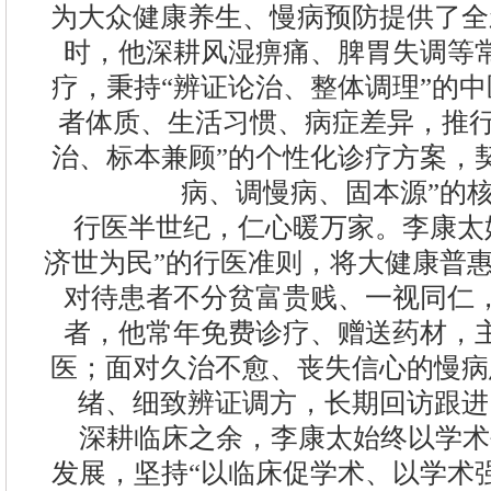
为大众健康养生、慢病预防提供了全
时，他深耕风湿痹痛、脾胃失调等
疗，秉持“辨证论治、整体调理”的
者体质、生活习惯、病症差异，推行
治、标本兼顾”的个性化诊疗方案，
病、调慢病、固本源”的
行医半世纪，仁心暖万家。李康太
济世为民”的行医准则，将大健康普
对待患者不分贫富贵贱、一视同仁
者，他常年免费诊疗、赠送药材，
医；面对久治不愈、丧失信心的慢病
绪、细致辨证调方，长期回访跟进
深耕临床之余，李康太始终以学术
发展，坚持“以临床促学术、以学术