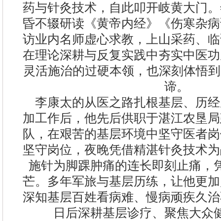
药与针灸技术，自此叩开岐黄大门。
昏不辍研读《黄帝内经》《伤寒杂病
访业内名师虚心求教，上山采药、临
在理论深耕与反复实践中夯实中医功
灵活施治的过硬本领，也深刻体悟到
谛。
李康太的从医之路扎根基层、历经磨
加工作后，他先后供职于湛江农垦局
队，在艰苦的基层环境中坚守医者岗
坚守岗位，夜晚凭借精湛针灸技术为
施针为脚踝肿痛的连长即刻止痛，
芒。多年军旅与基层历练，让他更加
深知基层百姓看病难、慢病顽疾久治
日后深耕基层诊疗、聚焦大众