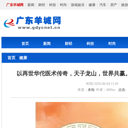
广东羊城网
新闻
财经
科技
时尚
游戏娱乐
健康
汽车
房产
旅游
首页
新闻
财经
科技
时尚
>
首页
健康
以再世华佗医术传奇，天子龙山，世界共赢
时间:2026-06-04 11:01
来源：
未知
作者：li8i9ue
点击: