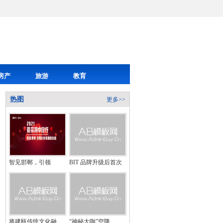
房产
旅游
教育
热图
更多>>
智见邯郸，引领
BIT 品牌升级后首次
将建瓯传统文化融
“神秘大咖”空降