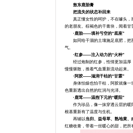
敖东鹿胎膏
把流失的状态补回来
真正懂女性的呵护，不在噱头，
的老朋友。棕褐色的干膏块，闻着甘
·鹿胎——填补亏空的“底座”
如同给干涸的土壤施足底肥，把
气。
·红参——注入动力的“火种”
经过炮制的红参，性情更加温厚
慢慢驱散，推着气血重新流动起来。
·阿胶——滋润干枯的“甘霖”
身体怕燥也怕干枯，阿胶就像一
色重新透出自然的红润与光泽。
·鹿茸——温煦下元的“暖阳”
作为珍品，像一抹穿透云层的暖
根基重新有了温度与生机。
再辅以
当归、益母草、熟地黄、
红糖收膏，带着一丝暖心的甜，把所