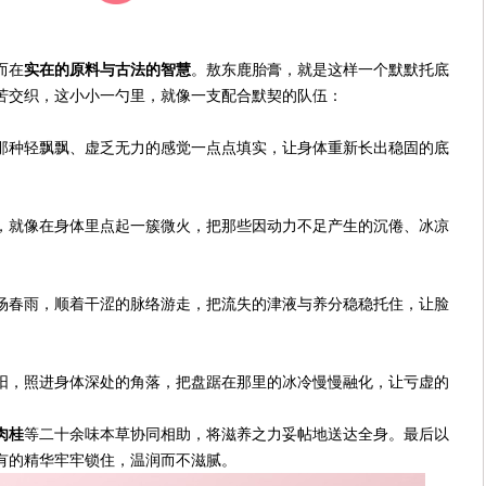
而在
实在的原料与古法的智慧
。敖东鹿胎膏，就是这样一个默默托底
苦交织，这小小一勺里，就像一支配合默契的队伍：
那种轻飘飘、虚乏无力的感觉一点点填实，让身体重新长出稳固的底
，就像在身体里点起一簇微火，把那些因动力不足产生的沉倦、冰凉
场春雨，顺着干涩的脉络游走，把流失的津液与养分稳稳托住，让脸
阳，照进身体深处的角落，把盘踞在那里的冰冷慢慢融化，让亏虚的
肉桂
等二十余味本草协同相助，将滋养之力妥帖地送达全身。最后以
有的精华牢牢锁住，温润而不滋腻。