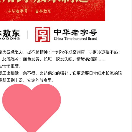
整天疲惫乏力、提不起精神；一到秋冬或空调房，手脚冰凉捂不热；
、总感湿冷；面色发黄、长斑，脱发失眠、情绪易烦躁……
在悄悄报警。
慢工出细活，急不得。比起偶尔的猛补，它更需要日常细水长流的陪
重新回到丰盈、安定的节奏里。