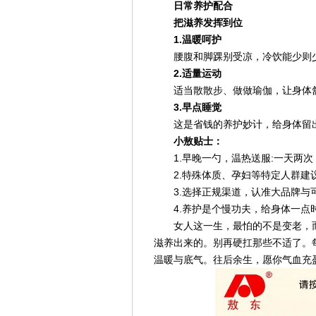
日常养护配合
把滋养发挥到位
1.温暖呵护
腰腹和脚踝别受凉，冷饮能少则
2.适量运动
适当散散步、做做瑜伽，让身体
3.早点睡觉
这是省钱的养护妙计，给身体留
小敖贴士：
1.早晚一勺，温热送服:一天两
2.特殊体质、孕妇等特定人群建
3.选择正规渠道，认准大品牌与
4.养护是个慢功夫，给身体一
女人这一生，最怕的不是变老，
滋养出来的。别再硬扛那些不适了。
温暖与底气。往后余生，愿你气血充