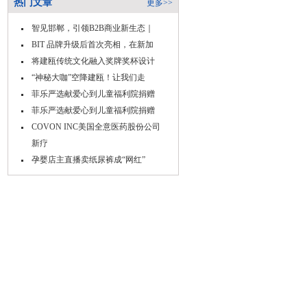
热门文章
更多>>
智见邯郸，引领B2B商业新生态｜
BIT 品牌升级后首次亮相，在新加
将建瓯传统文化融入奖牌奖杯设计
“神秘大咖”空降建瓯！让我们走
菲乐严选献爱心到儿童福利院捐赠
菲乐严选献爱心到儿童福利院捐赠
COVON INC美国全意医药股份公司
新疗
孕婴店主直播卖纸尿裤成“网红”