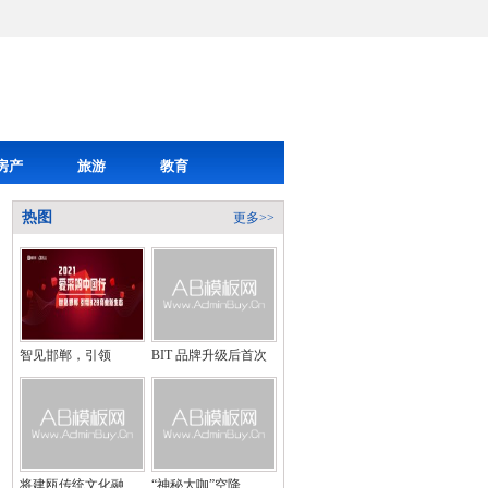
房产
旅游
教育
热图
更多>>
智见邯郸，引领
BIT 品牌升级后首次
将建瓯传统文化融
“神秘大咖”空降