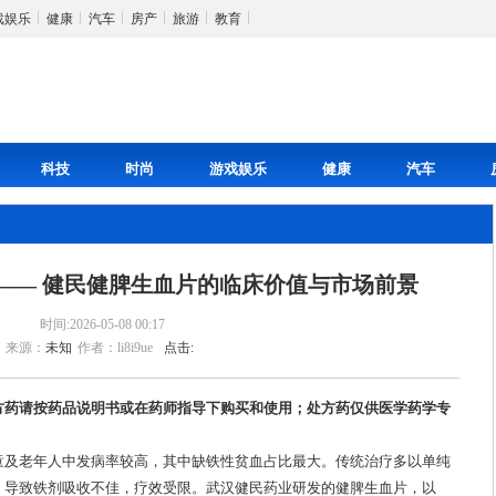
戏娱乐
健康
汽车
房产
旅游
教育
科技
时尚
游戏娱乐
健康
汽车
—— 健民健脾生血片的临床价值与市场前景
时间:2026-05-08 00:17
来源：
未知
作者：li8i9ue
点击:
方药请按药品说明书或在药师指导下购买和使用；处方药仅供医学药学专
童及老年人中发病率较高，其中缺铁性贫血占比最大。传统治疗多以单纯
，导致铁剂吸收不佳，疗效受限。武汉健民药业研发的健脾生血片，以