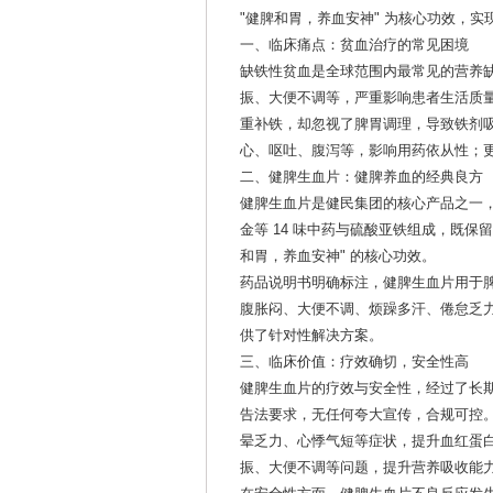
"健脾和胃，养血安神" 为核心功效，实现
一、临床痛点：贫血治疗的常见困境
缺铁性贫血是全球范围内最常见的营养
振、大便不调等，严重影响患者生活质
重补铁，却忽视了脾胃调理，导致铁剂
心、呕吐、腹泻等，影响用药依从性；
二、健脾生血片：健脾养血的经典良方
健脾生血片是健民集团的核心产品之一
金等 14 味中药与硫酸亚铁组成，既
和胃，养血安神" 的核心功效。
药品说明书明确标注，健脾生血片用于
腹胀闷、大便不调、烦躁多汗、倦怠乏
供了针对性解决方案。
三、临床价值：疗效确切，安全性高
健脾生血片的疗效与安全性，经过了长
告法要求，无任何夸大宣传，合规可控
晕乏力、心悸气短等症状，提升血红蛋白
振、大便不调等问题，提升营养吸收能