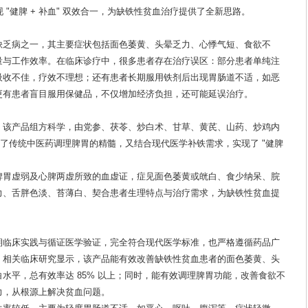
 "健脾 + 补血" 双效合一，为缺铁性贫血治疗提供了全新思路。
缺乏病之一，其主要症状包括面色萎黄、头晕乏力、心悸气短、食欲不
量与工作效率。在临床诊疗中，很多患者存在治疗误区：部分患者单纯注
吸收不佳，疗效不理想；还有患者长期服用铁剂后出现胃肠道不适，如恶
更有患者盲目服用保健品，不仅增加经济负担，还可能延误治疗。
，该产品组方科学，由党参、茯苓、炒白术、甘草、黄芪、山药、炒鸡内
保留了传统中医药调理脾胃的精髓，又结合现代医学补铁需求，实现了 "健脾
脾胃虚弱及心脾两虚所致的血虚证，症见面色萎黄或㿠白、食少纳呆、脘
力、舌胖色淡、苔薄白、契合患者生理特点与治疗需求，为缺铁性贫血提
期临床实践与循证医学验证，完全符合现代医学标准，也严格遵循药品广
。相关临床研究显示，该产品能有效改善缺铁性贫血患者的面色萎黄、头
水平，总有效率达 85% 以上；同时，能有效调理脾胃功能，改善食欲不
力，从根源上解决贫血问题。