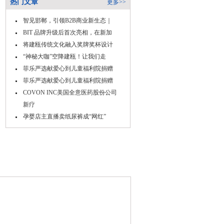
热门文章
更多>>
智见邯郸，引领B2B商业新生态｜
BIT 品牌升级后首次亮相，在新加
将建瓯传统文化融入奖牌奖杯设计
“神秘大咖”空降建瓯！让我们走
菲乐严选献爱心到儿童福利院捐赠
菲乐严选献爱心到儿童福利院捐赠
COVON INC美国全意医药股份公司
新疗
孕婴店主直播卖纸尿裤成“网红”