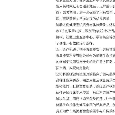
在安全性方面，健脾生血片不良反应发
随用药时间延长会逐渐减轻，无严重不
血）患者禁用，进一步保障了用药安全
四、市场前景：贫血治疗的优质选择
随着人们健康意识提升与体检普及，缺铁
养血" 的双重功效，区别于传统补铁产
机构、社区卫生服务中心、零售药店等
了便捷、有效的治疗选择。
五、合作机遇：携手青岛捷安，共拓贫
青岛捷安科技有限公司作为健脾生血片
的终端渠道网络与专业的推广服务团队
拓市场、实现稳定盈利。
公司将围绕健脾生血片的临床价值与品
品临床应用要点、用法用量及联合用药
货物流向，杜绝窜货现象，保障合作伙
伙伴开展临床学术交流、药店科普推广
解决供货、用药咨询等各类问题，让合
健脾生血片作为健民集团的经典产品，凭
贫血治疗市场拥有稳定的需求与广阔的