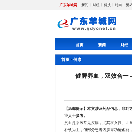
广东羊城网
新闻
财经
科技
时尚
游
首页
新闻
财经
>
首页
健康
健脾养血，双效合一 
【
温馨提示】
本文涉及药品信息，非处
业人士参考。
贫血是临床常见疾病，尤其在女性、儿
补铁为主，但部分患者因脾胃功能虚弱