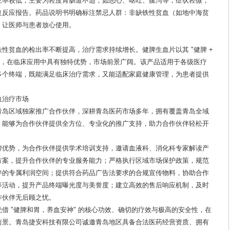
生率较低，主要为轻度胃肠道不适，如恶心、呕吐、腹泻等，症状轻微，
良反应报告。药品说明书明确标注禁忌人群：非缺铁性贫血（如地中海贫
，让医师与患者放心使用。
性贫血的检出率不断提高，治疗需求持续增长。健脾生血片以其 "健脾 +
品，在临床应用中具有独特优势，市场前景广阔。该产品适用于各级医疗
多个终端，既能满足临床治疗需求，又能适配家庭健康管理，为患者提供
血治疗市场
青岛区域独家推广合作伙伴，深耕青岛医药市场多年，拥有覆盖青岛全域
，能够为合作伙伴提供全方位、专业化的推广支持，助力合作伙伴轻松开
牌优势，为合作伙伴提供学术培训支持，邀请血液科、消化科专家解读产
方案，提升合作伙伴的专业服务能力；严格执行区域市场保护政策，规范
伴的专属利润空间；提供符合药品广告法要求的合规宣传物料，协助合作
等活动，提升产品终端曝光度与美誉度；建立高效的售后响应机制，及时
作伙伴无后顾之忧。
借 "健脾和胃，养血安神" 的核心功效、确切的疗效与极高的安全性，在
前景。青岛捷安科技有限公司诚邀青岛地区具备合法医药经营资质、拥有