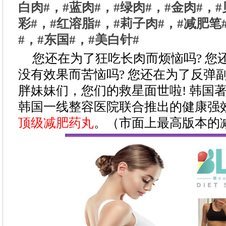
白肉#，#蓝肉#，#绿肉#，#金肉#，#
彩#，#红溶脂#，#莉子肉#，#减肥笔
#，#东国#，#美白针#
您还在为了狂吃长肉而烦恼吗? 您
没有效果而苦恼吗? 您还在为了反弹
胖妹妹们，您们的救星面世啦! 韩国
韩国一线整容医院联合推出的健康强
顶级减肥药丸
。（市面上最高版本的