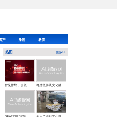
房产
旅游
教育
热图
更多>>
智见邯郸，引领
将建瓯传统文化融
“神秘大咖”空降
菲乐严选献爱心到