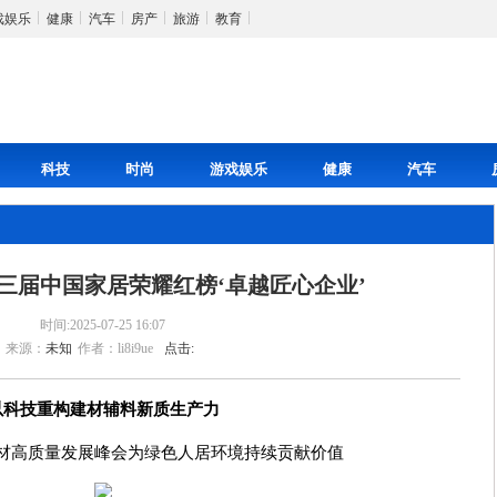
戏娱乐
健康
汽车
房产
旅游
教育
科技
时尚
游戏娱乐
健康
汽车
三届中国家居荣耀红榜‘卓越匠心企业’
时间:2025-07-25 16:07
来源：
未知
作者：li8i9ue
点击:
以科技重构建材辅料新质生产力
材高质量发展峰会为绿色人居环境持续贡献价值