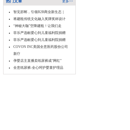
热门文章
更多>>
智见邯郸，引领B2B商业新生态｜
将建瓯传统文化融入奖牌奖杯设计
“神秘大咖”空降建瓯！让我们走
菲乐严选献爱心到儿童福利院捐赠
菲乐严选献爱心到儿童福利院捐赠
COVON INC美国全意医药股份公司
新疗
孕婴店主直播卖纸尿裤成“网红”
全意纸尿裤-全心呵护婴童护理品