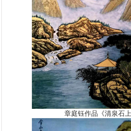
章庭钰作品《清泉石