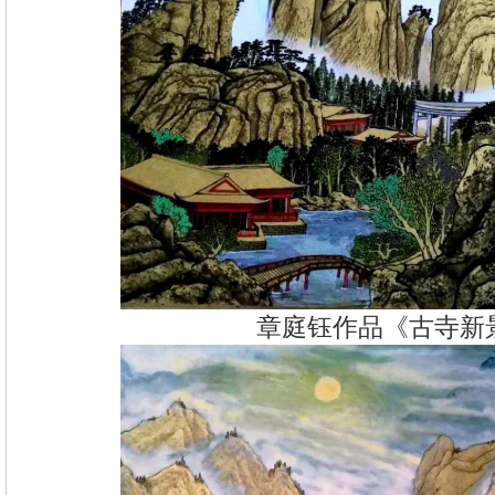
章庭钰作品《古寺新