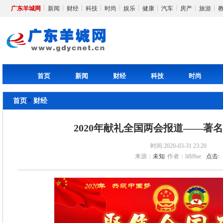
广东羊城网
新闻
财经
科技
时尚
娱乐
健康
汽车
房产
旅游
首页
新闻
财经
科技
时尚
>
首页
财经
2020年献礼全国两会报道——著
时间:2020-03-31 23:20
来源：
未知
作者：li8i9ue
点击: