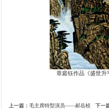
章庭钰作品《盛世升
上一篇：
毛主席特型演员——郝岳桢
下一