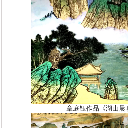
章庭钰作品《湖山晨