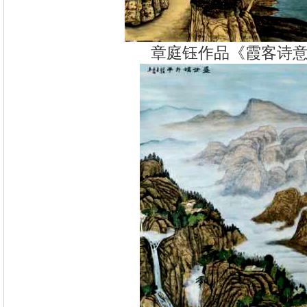
章庭钰作品《霞客诗