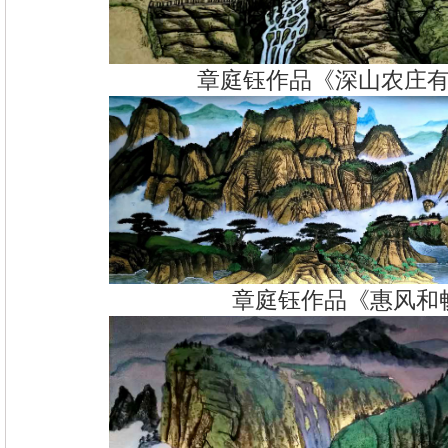
章庭钰作品《深山农庄
章庭钰作品《惠风和