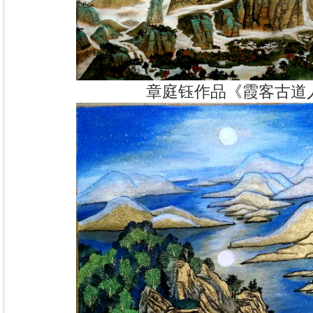
章庭钰作品《霞客古道