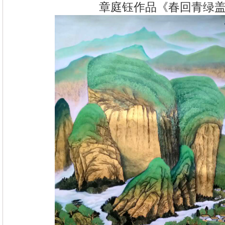
章庭钰作品《春回青绿